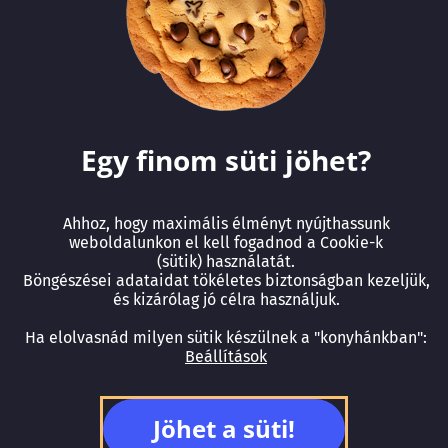
Kihagyás
Sikeres regisztráció!
Egy finom süti jöhet?
Kollégánk 1 munkanapon belül felveszi
Ahhoz, hogy maximális élményt nyújthassunk
veled a kapcsolatot, a megadott
weboldalunkon el kell fogadnod a Cookie-k
elérhetőségek egyikén!
(sütik) használatát.
Böngészései adataidat tökéletes biztonságban kezeljük,
és kizárólag jó célra használjuk.
Ha elolvasnád milyen sütik készülnek a "konyhánkban":
Beállítások
Jöhet a süti!