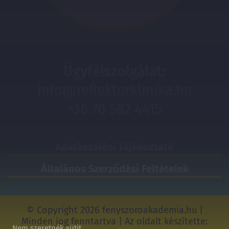
Ügyfélszolgálat:
info@reflektorklinika.hu
+36 70 582 4415
Adatkezelési Tájékoztató
Általános Szerződési Feltételek
© Copyright
2026 fenyszoroakademia.hu |
Minden jog fenntartva | Az oldalt készítette:
Nem szeretnék sütit