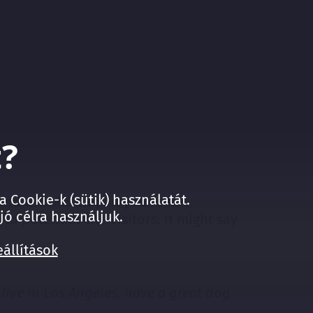
t?
Cookie-k (sütik) használatát.
 and will show up in your site
jó célra használjuk.
 potential site visitors. It might say
állítások
 live in Los Angeles, have a great dog