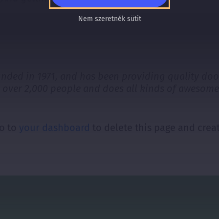
Nem szeretnék sütit
ed in 1971, and has been providing quality doohi
 over 2,000 people and does all kinds of awesom
go to
your dashboard
to delete this page and crea