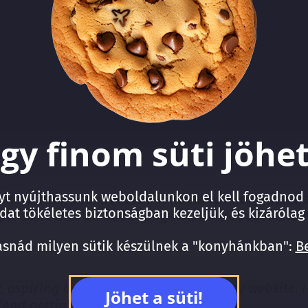
gy finom süti jöhe
t nyújthassunk weboldalunkon el kell fogadnod a 
 from a blog post because it will stay in one place
at tökéletes biztonságban kezeljük, és kizárólag 
e start with an About page that introduces them to
asnád milyen sütik készülnek a "konyhánkban":
Be
, aspiring actor by night, and this is my website. I
Jöhet a süti!
And gettin’ caught in the rain.)