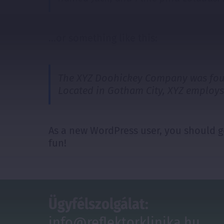
…or something like this:
The XYZ Doohickey Company was found
Located in Gotham City, XYZ employs
As a new WordPress user, you should 
fun!
Ügyfélszolgálat:
info@reflektorklinika.hu